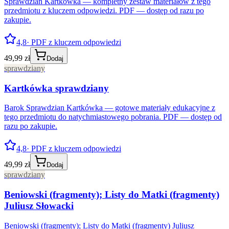
Sprawdzian Kartkówka — kompletny zestaw materiałów z tego
przedmiotu z kluczem odpowiedzi. PDF — dostęp od razu po
zakupie.
4,8
· PDF z kluczem odpowiedzi
49,99 zł
Dodaj
sprawdziany
Kartkówka sprawdziany
Barok Sprawdzian Kartkówka — gotowe materiały edukacyjne z
tego przedmiotu do natychmiastowego pobrania. PDF — dostęp od
razu po zakupie.
4,8
· PDF z kluczem odpowiedzi
49,99 zł
Dodaj
sprawdziany
Beniowski (fragmenty); Listy do Matki (fragmenty)
Juliusz Słowacki
Beniowski (fragmenty); Listy do Matki (fragmenty) Juliusz