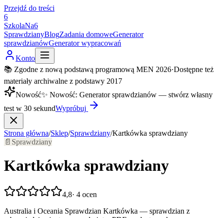
Przejdź do treści
6
SzkolaNa6
Sprawdziany
Blog
Zadania domowe
Generator
sprawdzianów
Generator wypracowań
Konto
📚 Zgodne z nową podstawą programową MEN 2026
·
Dostępne też
materiały archiwalne z podstawy 2017
Nowość
✨
Nowość
:
Generator sprawdzianów — stwórz własny
test w 30 sekund
Wypróbuj
Strona główna
/
Sklep
/
Sprawdziany
/
Kartkówka sprawdziany
📄
Sprawdziany
Kartkówka sprawdziany
4,8
·
4
ocen
Australia i Oceania Sprawdzian Kartkówka — sprawdzian z