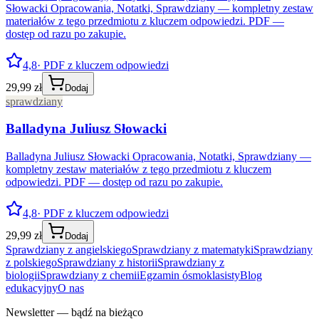
Słowacki Opracowania, Notatki, Sprawdziany — kompletny zestaw
materiałów z tego przedmiotu z kluczem odpowiedzi. PDF —
dostęp od razu po zakupie.
4,8
· PDF z kluczem odpowiedzi
29,99 zł
Dodaj
sprawdziany
Balladyna Juliusz Słowacki
Balladyna Juliusz Słowacki Opracowania, Notatki, Sprawdziany —
kompletny zestaw materiałów z tego przedmiotu z kluczem
odpowiedzi. PDF — dostęp od razu po zakupie.
4,8
· PDF z kluczem odpowiedzi
29,99 zł
Dodaj
Sprawdziany z angielskiego
Sprawdziany z matematyki
Sprawdziany
z polskiego
Sprawdziany z historii
Sprawdziany z
biologii
Sprawdziany z chemii
Egzamin ósmoklasisty
Blog
edukacyjny
O nas
Newsletter — bądź na bieżąco