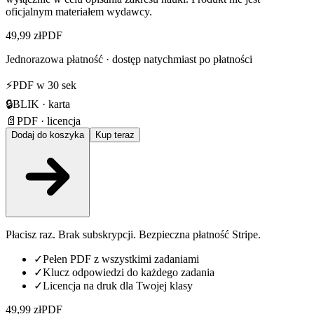
oficjalnym materiałem wydawcy.
49,99 zł
PDF
Jednorazowa płatność · dostęp natychmiast po płatności
⚡
PDF w 30 sek
🔒
BLIK · karta
📄
PDF · licencja
Dodaj do koszyka
Kup teraz
Płacisz raz. Brak subskrypcji. Bezpieczna płatność Stripe.
✓
Pełen PDF z wszystkimi zadaniami
✓
Klucz odpowiedzi do każdego zadania
✓
Licencja na druk dla Twojej klasy
49,99 zł
PDF