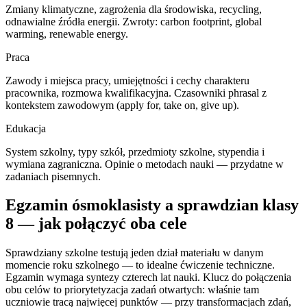
Zmiany klimatyczne, zagrożenia dla środowiska, recycling,
odnawialne źródła energii. Zwroty: carbon footprint, global
warming, renewable energy.
Praca
Zawody i miejsca pracy, umiejętności i cechy charakteru
pracownika, rozmowa kwalifikacyjna. Czasowniki phrasal z
kontekstem zawodowym (apply for, take on, give up).
Edukacja
System szkolny, typy szkół, przedmioty szkolne, stypendia i
wymiana zagraniczna. Opinie o metodach nauki — przydatne w
zadaniach pisemnych.
Egzamin ósmoklasisty a sprawdzian klasy
8 — jak połączyć oba cele
Sprawdziany szkolne testują jeden dział materiału w danym
momencie roku szkolnego — to idealne ćwiczenie techniczne.
Egzamin wymaga syntezy czterech lat nauki. Klucz do połączenia
obu celów to priorytetyzacja zadań otwartych: właśnie tam
uczniowie tracą najwięcej punktów — przy transformacjach zdań,