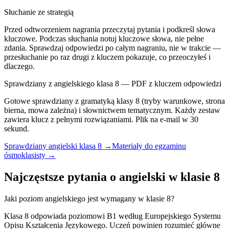
Słuchanie ze strategią
Przed odtworzeniem nagrania przeczytaj pytania i podkreśl słowa
kluczowe. Podczas słuchania notuj kluczowe słowa, nie pełne
zdania. Sprawdzaj odpowiedzi po całym nagraniu, nie w trakcie —
przesłuchanie po raz drugi z kluczem pokazuje, co przeoczyłeś i
dlaczego.
Sprawdziany z angielskiego klasa 8 — PDF z kluczem odpowiedzi
Gotowe sprawdziany z gramatyką klasy 8 (tryby warunkowe, strona
bierna, mowa zależna) i słownictwem tematycznym. Każdy zestaw
zawiera klucz z pełnymi rozwiązaniami. Plik na e-mail w 30
sekund.
Sprawdziany angielski klasa 8 →
Materiały do egzaminu
ósmoklasisty →
Najczęstsze pytania o angielski w klasie 8
Jaki poziom angielskiego jest wymagany w klasie 8?
Klasa 8 odpowiada poziomowi B1 według Europejskiego Systemu
Opisu Kształcenia Językowego. Uczeń powinien rozumieć główne