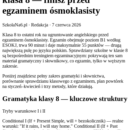
egzaminem ósmoklasisty
SzkolaNa6.pl
· Redakcja
·
7 czerwca 2026
Klasa 8 to ostatni rok na ugruntowanie angielskiego przed
egzaminem ósmoklasisty. Egzamin obejmuje poziom B1 według
ESOKJ, trwa 90 minut i daje maksymalnie 55 punktów — drugą
największą pulę po języku polskim. Sprawdziany szkolne w klasie 8
są bezpośrednim treningiem egzaminacyjnym: pokrywają ten sam
materiał gramatyczny i słownikowy, co egzamin, tylko w węższym
zakresie.
Poniżej znajdziesz pełny zakres gramatyki i słownictwa,
porównanie sprawdzianu klasowego z egzaminem, plan powtórek
na styczeń–kwiecień i trzy metody, które działają.
Gramatyka klasy 8 — kluczowe struktury
Tryby warunkowe I i II
Conditional I (If + Present Simple, will + bezokolicznik) — realne
warunki: "If it rains, I will stay home." Conditional II (If + Past