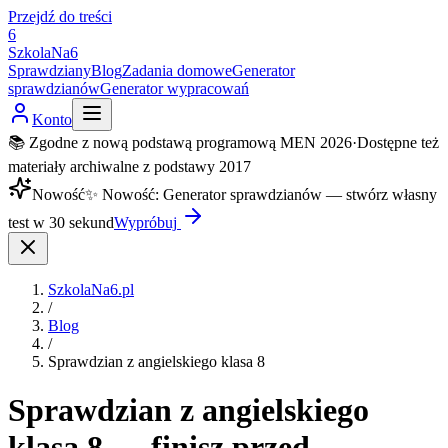
Przejdź do treści
6
SzkolaNa6
Sprawdziany
Blog
Zadania domowe
Generator
sprawdzianów
Generator wypracowań
Konto
📚 Zgodne z nową podstawą programową MEN 2026
·
Dostępne też
materiały archiwalne z podstawy 2017
Nowość
✨
Nowość
:
Generator sprawdzianów — stwórz własny
test w 30 sekund
Wypróbuj
SzkolaNa6.pl
/
Blog
/
Sprawdzian z angielskiego klasa 8
Sprawdzian z angielskiego
klasa 8 — finisz przed