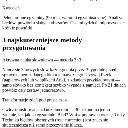
Kwiecień
Pełne próbne egzaminy (90 min, warunki egzaminacyjne). Analiza
błędów, powtórka słabych obszarów. Ostatni tydzień: odpoczynek +
krótkie powtórki.
3 najskuteczniejsze metody
przygotowania
Aktywna nauka słownictwa — metoda 3×3
Naucz się 3 nowych słów każdego dnia przez 3 tygodnie przed
sprawdzianem z danego bloku tematycznego. Używaj fiszek
(papierowych lub w aplikacji Anki) z zdaniem przykładowym —
samo słówko bez kontekstu szybko wypada z pamięci. Po 21 dniach
powtórz cały zestaw jednorazowo.
Transformacje zdań pod presją czasu
Ćwicz transformacje zdań z timerem — 30 sekund na jedno
zadanie, tak jak na egzaminie. Błąd? Wpisz poprawną wersję 3 razy.
Technika błędów pisemnych (rote correction) jest znacznie
skuteczniejsza niż samo przeczytanie klucza.