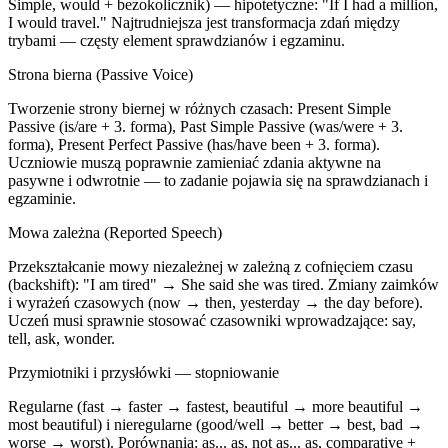
Simple, would + bezokolicznik) — hipotetyczne: "If I had a million,
I would travel." Najtrudniejsza jest transformacja zdań między
trybami — częsty element sprawdzianów i egzaminu.
Strona bierna (Passive Voice)
Tworzenie strony biernej w różnych czasach: Present Simple
Passive (is/are + 3. forma), Past Simple Passive (was/were + 3.
forma), Present Perfect Passive (has/have been + 3. forma).
Uczniowie muszą poprawnie zamieniać zdania aktywne na
pasywne i odwrotnie — to zadanie pojawia się na sprawdzianach i
egzaminie.
Mowa zależna (Reported Speech)
Przekształcanie mowy niezależnej w zależną z cofnięciem czasu
(backshift): "I am tired" → She said she was tired. Zmiany zaimków
i wyrażeń czasowych (now → then, yesterday → the day before).
Uczeń musi sprawnie stosować czasowniki wprowadzające: say,
tell, ask, wonder.
Przymiotniki i przysłówki — stopniowanie
Regularne (fast → faster → fastest, beautiful → more beautiful →
most beautiful) i nieregularne (good/well → better → best, bad →
worse → worst). Porównania: as... as, not as... as, comparative +