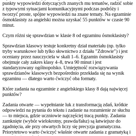
punkty wypowiedzi dotyczących znanych mu tematów, radzić sobie
z typowymi sytuacjami komunikacyjnymi podczas podróży i
tworzyć proste, spójne wypowiedzi na znane tematy. Na egzaminie
ósmoklasisty za angielski można uzyskać 55 punktów w czasie 90
minut.
Czym różni się sprawdzian w klasie 8 od egzaminu ósmoklasisty?
Sprawdzian klasowy testuje konkretny dział materiału (np. tylko
tryby warunkowe lub tylko słownictwo z działu "Zdrowie") i jest
oceniany przez nauczyciela w skali 1–6. Egzamin ósmoklasisty
obejmuje cały zakres klasy 4–8, trwa 90 minut i jest
standaryzowany ogólnopolsko. Umiejętność rozwiązywania
sprawdzianów klasowych bezpośrednio przekłada się na wynik
egzaminu — dlatego warto ćwiczyć oba formaty.
Które zadania na egzaminie z angielskiego klasy 8 dają najwięcej
punktów?
Zadania otwarte — wypełnianie luk z transformacją zdań, krótkie
odpowiedzi na pytania do tekstu i zadanie na rozumienie ze słuchu
— to miejsca, gdzie uczniowie najczęściej tracą punkty. Zadania
zamknięte (wybór wielokrotny, prawda/fałsz) są łatwiejsze do
zgadnięcia, ale przy otwartych liczy się precyzja gramatyczna.
Priorytetowo warto ćwiczyć właśnie otwarte zadania z gramatyką i