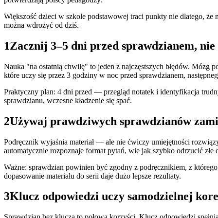
Większość dzieci w szkole podstawowej traci punkty nie dlatego, że ni
można wdrożyć od dziś.
1
Zacznij 3–5 dni przed sprawdzianem, nie 
Nauka "na ostatnią chwilę" to jeden z najczęstszych błędów. Mózg po
które uczy się przez 3 godziny w noc przed sprawdzianem, następneg
Praktyczny plan: 4 dni przed — przegląd notatek i identyfikacja tr
sprawdzianu, wczesne kładzenie się spać.
2
Używaj prawdziwych sprawdzianów zami
Podręcznik wyjaśnia materiał — ale nie ćwiczy umiejętności rozwiąz
automatycznie rozpoznaje format pytań, wie jak szybko odrzucić złe o
Ważne: sprawdzian powinien być zgodny z podręcznikiem, z którego u
dopasowanie materiału do serii daje dużo lepsze rezultaty.
3
Klucz odpowiedzi uczy samodzielnej kor
Sprawdzian bez klucza to połowa korzyści. Klucz odpowiedzi spełnia