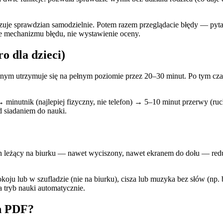
zuje sprawdzian samodzielnie. Potem razem przeglądacie błędy — pytan
e mechanizmu błędu, nie wystawienie oceny.
o dla dzieci)
olnym utrzymuje się na pełnym poziomie przez 20–30 minut. Po tym czas
→ minutnik (najlepiej fizyczny, nie telefon) → 5–10 minut przerwy (r
d siadaniem do nauki.
on leżący na biurku — nawet wyciszony, nawet ekranem do dołu — r
oju lub w szufladzie (nie na biurku), cisza lub muzyka bez słów (np. b
a tryb nauki automatycznie.
an PDF?