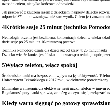
uzasadnieniem, nie tylko końcową odpowiedź.
Jak pracować z kluczem razem z dzieckiem: najpierw dziecko rozwią
odpowiedź?" — to ważniejsze niż sam wynik. Celem jest zrozumieni
4
Krótkie sesje 25 minut (technika Pomodor
Neurologia uczenia jest bezlitosna: koncentracja dzieci w wieku szk
dwie sesje po 25 minut z 10-minutową przerwą.
Technika Pomodoro działa dla dzieci już od klasy 4: 25 minut nauki 
Dziecko wie, że koniec jest blisko — to znacząco redukuje opór prze
5
Wyłącz telefon, włącz spokój
Środowisko nauki ma bezpośredni wpływ na jej efektywność. Telef
Uniwersytetu Teksańskiego z 2017 roku, wielokrotnie potwierdzony.
Minimalne wymagania dla efektywnej sesji nauki: telefon w innym pok
Regularność pory nauki sprawia, że mózg zaczyna się "przełączać" n
Kiedy warto sięgnąć po gotowy sprawdzi