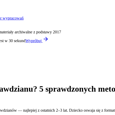
or wypracowań
materiały archiwalne z podstawy 2017
est w 30 sekund
Wypróbuj
rawdzianu? 5 sprawdzonych met
dzianów — najlepiej z ostatnich 2–3 lat. Dziecko oswaja się z format