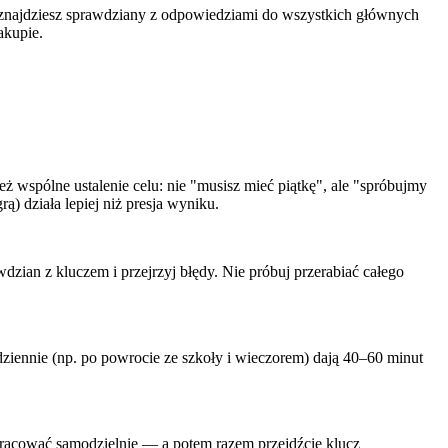
 znajdziesz sprawdziany z odpowiedziami do wszystkich głównych
akupie.
ż wspólne ustalenie celu: nie "musisz mieć piątkę", ale "spróbujmy
) działa lepiej niż presja wyniku.
wdzian z kluczem i przejrzyj błędy. Nie próbuj przerabiać całego
ziennie (np. po powrocie ze szkoły i wieczorem) dają 40–60 minut
 pracować samodzielnie — a potem razem przejdźcie klucz