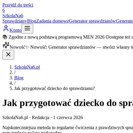
Przejdź do treści
6
SzkolaNa6
Sprawdziany
Blog
Zadania domowe
Generator sprawdzianów
Generat
Konto
📚 Zgodne z nową podstawą programową MEN 2026
·
Dostępne też 
Nowość
✨
Nowość
:
Generator sprawdzianów — stwórz własny t
SzkolaNa6.pl
/
Blog
/
Jak przygotować dziecko do sprawdzianu?
Jak przygotować dziecko do sp
SzkolaNa6.pl
· Redakcja
·
1 czerwca 2026
Najskuteczniejsza metoda to regularne ćwiczenia z prawdziwych spraw
potwierdzają polscy pedagodzy.