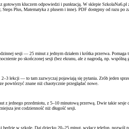
 z gotowym kluczem odpowiedzi i punktacją. W sklepie SzkolaNa6.pl
 Steps Plus, Matematyka z plusem i inne). PDF dostępny od razu po z
odzinnej sesji — 25 minut z jednym działem i krótka przerwa. Pomaga te
nienie po skończonej sesji (bez ekranu, ale z nagrodą, np. wspólną grą
ch 2–3 lekcji — to tam zazwyczaj pojawiają się pytania. Zrób jeden spra
rze powtórzyć znane niż chaotycznie przeglądać nowe.
ut z jednego przedmiotu, z 5–10 minutową przerwą. Dwie takie sesje d
iejsza jest codzienność niż długość sesji.
ki będzie w szkole. Daj dziecku 20–25 minut, wyłącz telefon, pozwól