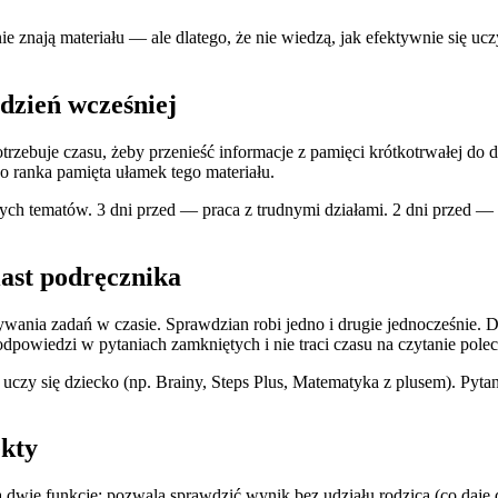
e znają materiału — ale dlatego, że nie wiedzą, jak efektywnie się uczy
dzień wcześniej
trzebuje czasu, żeby przenieść informacje z pamięci krótkotrwałej do
o ranka pamięta ułamek tego materiału.
udnych tematów. 3 dni przed — praca z trudnymi działami. 2 dni przed
ast podręcznika
ywania zadań w czasie. Sprawdzian robi jedno i drugie jednocześnie. 
dpowiedzi w pytaniach zamkniętych i nie traci czasu na czytanie polece
czy się dziecko (np. Brainy, Steps Plus, Matematyka z plusem). Pyta
ekty
 dwie funkcje: pozwala sprawdzić wynik bez udziału rodzica (co daje