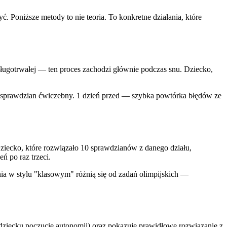
ć. Poniższe metody to nie teoria. To konkretne działania, które
 długotrwałej — ten proces zachodzi głównie podczas snu. Dziecko,
 — sprawdzian ćwiczebny. 1 dzień przed — szybka powtórka błędów ze
Dziecko, które rozwiązało 10 sprawdzianów z danego działu,
ń po raz trzeci.
nia w stylu "klasowym" różnią się od zadań olimpijskich —
 dziecku poczucie autonomii) oraz pokazuje prawidłowe rozwiązanie z