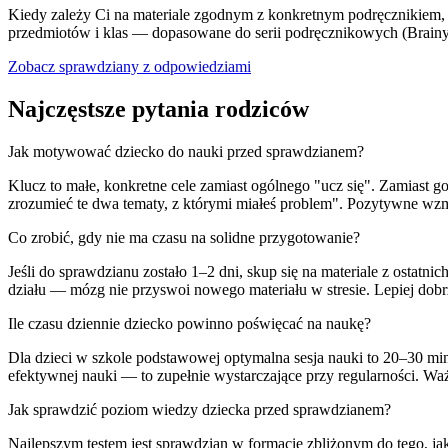
Kiedy zależy Ci na materiale zgodnym z konkretnym podręcznikiem,
przedmiotów i klas — dopasowane do serii podręcznikowych (Brainy,
Zobacz sprawdziany z odpowiedziami
Najczęstsze pytania rodziców
Jak motywować dziecko do nauki przed sprawdzianem?
Klucz to małe, konkretne cele zamiast ogólnego "ucz się". Zamiast g
zrozumieć te dwa tematy, z którymi miałeś problem". Pozytywne wzmoc
Co zrobić, gdy nie ma czasu na solidne przygotowanie?
Jeśli do sprawdzianu zostało 1–2 dni, skup się na materiale z ostatni
działu — mózg nie przyswoi nowego materiału w stresie. Lepiej dob
Ile czasu dziennie dziecko powinno poświęcać na naukę?
Dla dzieci w szkole podstawowej optymalna sesja nauki to 20–30 min
efektywnej nauki — to zupełnie wystarczające przy regularności. Ważn
Jak sprawdzić poziom wiedzy dziecka przed sprawdzianem?
Najlepszym testem jest sprawdzian w formacie zbliżonym do tego, ja