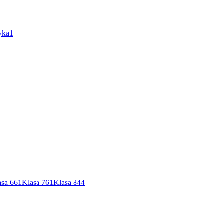
yka
1
asa 6
61
Klasa 7
61
Klasa 8
44