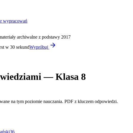
or wypracowań
materiały archiwalne z podstawy 2017
est w 30 sekund
Wypróbuj
owiedziami — Klasa 8
izowane na tym poziomie nauczania. PDF z kluczem odpowiedzi.
ański
36