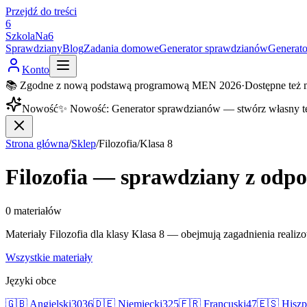
Przejdź do treści
6
SzkolaNa6
Sprawdziany
Blog
Zadania domowe
Generator sprawdzianów
Generat
Konto
📚 Zgodne z nową podstawą programową MEN 2026
·
Dostępne też 
Nowość
✨
Nowość
:
Generator sprawdzianów — stwórz własny t
Strona główna
/
Sklep
/
Filozofia
/
Klasa 8
Filozofia — sprawdziany z odp
0
materiałów
Materiały Filozofia dla klasy Klasa 8 — obejmują zagadnienia real
Wszystkie materiały
Języki obce
🇬🇧
Angielski
3036
🇩🇪
Niemiecki
325
🇫🇷
Francuski
47
🇪🇸
Hiszp