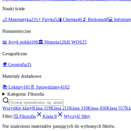
Nauki ścisłe
📐
Matematyka
231
⚡
Fizyka
52
🧪
Chemia
46
🔬
Biologia
48
💻
Informat
Humanistyczne
📖
Język polski
106
🏛️
Historia
126
⚖️
WOS
25
Geograficzne
🌍
Geografia
35
Materiały dodatkowe
📚
Lektury
181
📄
Sprawdziany
4102
Kategoria: Filozofia
Wszystkie klasy
Klasa 1
19
Klasa 2
11
Klasa 3
10
Klasa 4
56
Klasa 5
57
Kl
Filtry:
🤔
Filozofia
Klasa 8
Wyczyść filtry
Nie znaleziono materiałów pasujących do wybranych filtrów.