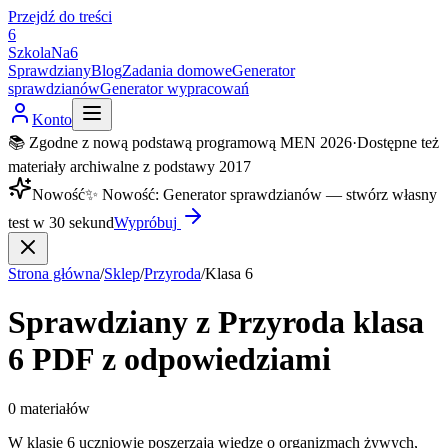
Przejdź do treści
6
SzkolaNa6
Sprawdziany
Blog
Zadania domowe
Generator
sprawdzianów
Generator wypracowań
Konto
📚 Zgodne z nową podstawą programową MEN 2026
·
Dostępne też
materiały archiwalne z podstawy 2017
Nowość
✨
Nowość
:
Generator sprawdzianów — stwórz własny
test w 30 sekund
Wypróbuj
Strona główna
/
Sklep
/
Przyroda
/
Klasa
6
Sprawdziany z
Przyroda
klasa
6
PDF z odpowiedziami
0
materiałów
W klasie 6 uczniowie poszerzają wiedzę o organizmach żywych,