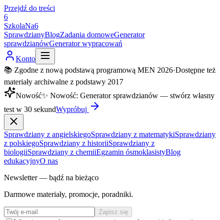
Przejdź do treści
6
SzkolaNa6
Sprawdziany
Blog
Zadania domowe
Generator
sprawdzianów
Generator wypracowań
Konto
📚 Zgodne z nową podstawą programową MEN 2026
·
Dostępne też
materiały archiwalne z podstawy 2017
Nowość
✨
Nowość
:
Generator sprawdzianów — stwórz własny
test w 30 sekund
Wypróbuj
Sprawdziany z angielskiego
Sprawdziany z matematyki
Sprawdziany
z polskiego
Sprawdziany z historii
Sprawdziany z
biologii
Sprawdziany z chemii
Egzamin ósmoklasisty
Blog
edukacyjny
O nas
Newsletter — bądź na bieżąco
Darmowe materiały, promocje, poradniki.
Zapisz się