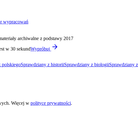
or wypracowań
materiały archiwalne z podstawy 2017
est w 30 sekund
Wypróbuj
 polskiego
Sprawdziany z historii
Sprawdziany z biologii
Sprawdziany z
wych. Więcej w
polityce prywatności
.