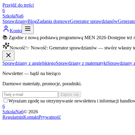
Przejdź do treści
6
SzkolaNa6
Sprawdziany
Blog
Zadania domowe
Generator sprawdzianów
Generat
Konto
📚 Zgodne z nową podstawą programową MEN 2026
·
Dostępne też 
Nowość
✨
Nowość
:
Generator sprawdzianów — stwórz własny t
Sprawdziany z angielskiego
Sprawdziany z matematyki
Sprawdziany z
Newsletter — bądź na bieżąco
Darmowe materiały, promocje, poradniki.
Zapisz się
Wyrażam zgodę na otrzymywanie newslettera i informacji handlo
6
SzkolaNa6
©
2026
Regulamin
Kontakt
Prywatność