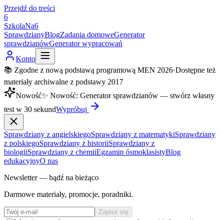
Przejdź do treści
6
SzkolaNa6
Sprawdziany
Blog
Zadania domowe
Generator
sprawdzianów
Generator wypracowań
Konto
📚 Zgodne z nową podstawą programową MEN 2026
·
Dostępne też
materiały archiwalne z podstawy 2017
Nowość
✨
Nowość
:
Generator sprawdzianów — stwórz własny
test w 30 sekund
Wypróbuj
Sprawdziany z angielskiego
Sprawdziany z matematyki
Sprawdziany
z polskiego
Sprawdziany z historii
Sprawdziany z
biologii
Sprawdziany z chemii
Egzamin ósmoklasisty
Blog
edukacyjny
O nas
Newsletter — bądź na bieżąco
Darmowe materiały, promocje, poradniki.
Zapisz się