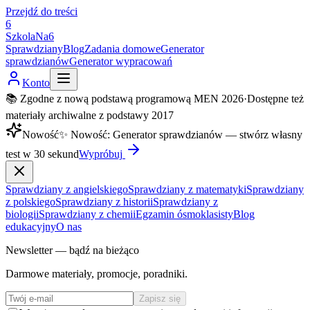
Przejdź do treści
6
SzkolaNa6
Sprawdziany
Blog
Zadania domowe
Generator
sprawdzianów
Generator wypracowań
Konto
📚 Zgodne z nową podstawą programową MEN 2026
·
Dostępne też
materiały archiwalne z podstawy 2017
Nowość
✨
Nowość
:
Generator sprawdzianów — stwórz własny
test w 30 sekund
Wypróbuj
Sprawdziany z angielskiego
Sprawdziany z matematyki
Sprawdziany
z polskiego
Sprawdziany z historii
Sprawdziany z
biologii
Sprawdziany z chemii
Egzamin ósmoklasisty
Blog
edukacyjny
O nas
Newsletter — bądź na bieżąco
Darmowe materiały, promocje, poradniki.
Zapisz się