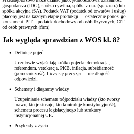
Przedsiębiorstwo może działać jako: jednoosobowa działalność
gospodarcza (JDG), spółka cywilna, spółka z o.o. (sp. z o.o.) lub
spółka akcyjna (SA). Podatek VAT (podatek od towarów i usług)
płacony jest na każdym etapie produkcji — ostatecznie ponosi go
konsument. PIT = podatek dochodowy od osób fizycznych, CIT =
od osób prawnych (firm).
Jak wygląda sprawdzian z WOS kl. 8?
Definicje pojęć
Uczniowie wyjaśniają krótko pojęcia: demokracja,
referendum, vetokracja, PKB, inflacja, subsidiarność
(pomocniczość). Liczy się precyzja — nie długość
odpowiedzi.
Schematy i diagramy władzy
Uzupełnianie schematu trójpodziału władzy (kto tworzy
prawo, kto je stosuje, kto kontroluje konstytucyjność),
schematu procesu legislacyjnego lub struktury
instytucjonalnej UE.
Przykłady z życia