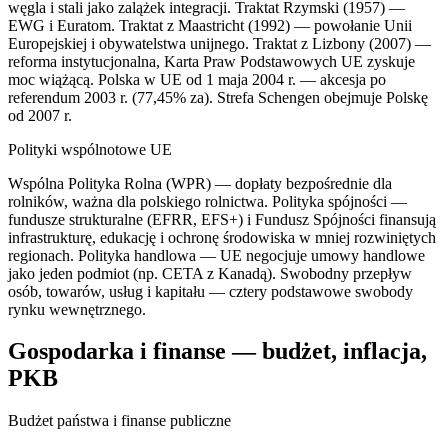
węgla i stali jako zalążek integracji. Traktat Rzymski (1957) —
EWG i Euratom. Traktat z Maastricht (1992) — powołanie Unii
Europejskiej i obywatelstwa unijnego. Traktat z Lizbony (2007) —
reforma instytucjonalna, Karta Praw Podstawowych UE zyskuje
moc wiążącą. Polska w UE od 1 maja 2004 r. — akcesja po
referendum 2003 r. (77,45% za). Strefa Schengen obejmuje Polskę
od 2007 r.
Polityki wspólnotowe UE
Wspólna Polityka Rolna (WPR) — dopłaty bezpośrednie dla
rolników, ważna dla polskiego rolnictwa. Polityka spójności —
fundusze strukturalne (EFRR, EFS+) i Fundusz Spójności finansują
infrastrukturę, edukację i ochronę środowiska w mniej rozwiniętych
regionach. Polityka handlowa — UE negocjuje umowy handlowe
jako jeden podmiot (np. CETA z Kanadą). Swobodny przepływ
osób, towarów, usług i kapitału — cztery podstawowe swobody
rynku wewnętrznego.
Gospodarka i finanse — budżet, inflacja,
PKB
Budżet państwa i finanse publiczne