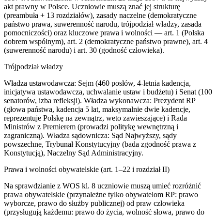
akt prawny w Polsce. Uczniowie muszą znać jej strukturę
(preambuła + 13 rozdziałów), zasady naczelne (demokratyczne
państwo prawa, suwerenność narodu, trójpodział władzy, zasada
pomocniczości) oraz kluczowe prawa i wolności — art. 1 (Polska
dobrem wspólnym), art. 2 (demokratyczne państwo prawne), art. 4
(suwerenność narodu) i art. 30 (godność człowieka).
Trójpodział władzy
Władza ustawodawcza: Sejm (460 posłów, 4-letnia kadencja,
inicjatywa ustawodawcza, uchwalanie ustaw i budżetu) i Senat (100
senatorów, izba refleksji). Władza wykonawcza: Prezydent RP
(głowa państwa, kadencja 5 lat, maksymalnie dwie kadencje,
reprezentuje Polskę na zewnątrz, weto zawieszające) i Rada
Ministrów z Premierem (prowadzi politykę wewnętrzną i
zagraniczną). Władza sądownicza: Sąd Najwyższy, sądy
powszechne, Trybunał Konstytucyjny (bada zgodność prawa z
Konstytucją), Naczelny Sąd Administracyjny.
Prawa i wolności obywatelskie (art. 1–22 i rozdział II)
Na sprawdzianie z WOS kl. 8 uczniowie muszą umieć rozróżnić
prawa obywatelskie (przynależne tylko obywatelom RP: prawo
wyborcze, prawo do służby publicznej) od praw człowieka
(przysługują każdemu: prawo do życia, wolność słowa, prawo do