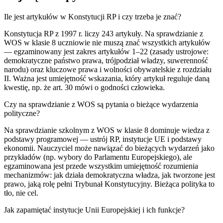
Ile jest artykułów w Konstytucji RP i czy trzeba je znać?
Konstytucja RP z 1997 r. liczy 243 artykuły. Na sprawdzianie z
WOS w klasie 8 uczniowie nie muszą znać wszystkich artykułów
— egzaminowany jest zakres artykułów 1–22 (zasady ustrojowe:
demokratyczne państwo prawa, trójpodział władzy, suwerenność
narodu) oraz kluczowe prawa i wolności obywatelskie z rozdziału
II. Ważna jest umiejętność wskazania, który artykuł reguluje daną
kwestię, np. że art. 30 mówi o godności człowieka.
Czy na sprawdzianie z WOS są pytania o bieżące wydarzenia
polityczne?
Na sprawdzianie szkolnym z WOS w klasie 8 dominuje wiedza z
podstawy programowej — ustrój RP, instytucje UE i podstawy
ekonomii. Nauczyciel może nawiązać do bieżących wydarzeń jako
przykładów (np. wybory do Parlamentu Europejskiego), ale
egzaminowana jest przede wszystkim umiejętność rozumienia
mechanizmów: jak działa demokratyczna władza, jak tworzone jest
prawo, jaką rolę pełni Trybunał Konstytucyjny. Bieżąca polityka to
tło, nie cel.
Jak zapamiętać instytucje Unii Europejskiej i ich funkcje?