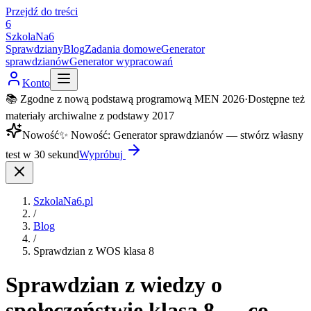
Przejdź do treści
6
SzkolaNa6
Sprawdziany
Blog
Zadania domowe
Generator
sprawdzianów
Generator wypracowań
Konto
📚 Zgodne z nową podstawą programową MEN 2026
·
Dostępne też
materiały archiwalne z podstawy 2017
Nowość
✨
Nowość
:
Generator sprawdzianów — stwórz własny
test w 30 sekund
Wypróbuj
SzkolaNa6.pl
/
Blog
/
Sprawdzian z WOS klasa 8
Sprawdzian z wiedzy o
społeczeństwie klasa 8 — co