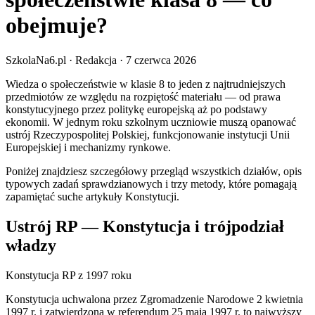
obejmuje?
SzkolaNa6.pl
· Redakcja
·
7 czerwca 2026
Wiedza o społeczeństwie w klasie 8 to jeden z najtrudniejszych
przedmiotów ze względu na rozpiętość materiału — od prawa
konstytucyjnego przez politykę europejską aż po podstawy
ekonomii. W jednym roku szkolnym uczniowie muszą opanować
ustrój Rzeczypospolitej Polskiej, funkcjonowanie instytucji Unii
Europejskiej i mechanizmy rynkowe.
Poniżej znajdziesz szczegółowy przegląd wszystkich działów, opis
typowych zadań sprawdzianowych i trzy metody, które pomagają
zapamiętać suche artykuły Konstytucji.
Ustrój RP — Konstytucja i trójpodział
władzy
Konstytucja RP z 1997 roku
Konstytucja uchwalona przez Zgromadzenie Narodowe 2 kwietnia
1997 r. i zatwierdzona w referendum 25 maja 1997 r. to najwyższy