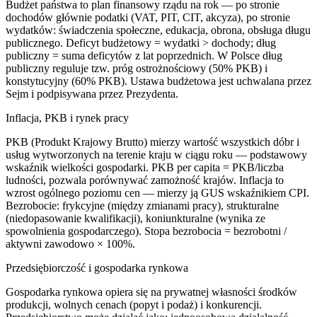
Budżet państwa to plan finansowy rządu na rok — po stronie
dochodów głównie podatki (VAT, PIT, CIT, akcyza), po stronie
wydatków: świadczenia społeczne, edukacja, obrona, obsługa długu
publicznego. Deficyt budżetowy = wydatki > dochody; dług
publiczny = suma deficytów z lat poprzednich. W Polsce dług
publiczny reguluje tzw. próg ostrożnościowy (50% PKB) i
konstytucyjny (60% PKB). Ustawa budżetowa jest uchwalana przez
Sejm i podpisywana przez Prezydenta.
Inflacja, PKB i rynek pracy
PKB (Produkt Krajowy Brutto) mierzy wartość wszystkich dóbr i
usług wytworzonych na terenie kraju w ciągu roku — podstawowy
wskaźnik wielkości gospodarki. PKB per capita = PKB/liczba
ludności, pozwala porównywać zamożność krajów. Inflacja to
wzrost ogólnego poziomu cen — mierzy ją GUS wskaźnikiem CPI.
Bezrobocie: frykcyjne (między zmianami pracy), strukturalne
(niedopasowanie kwalifikacji), koniunkturalne (wynika ze
spowolnienia gospodarczego). Stopa bezrobocia = bezrobotni /
aktywni zawodowo × 100%.
Przedsiębiorczość i gospodarka rynkowa
Gospodarka rynkowa opiera się na prywatnej własności środków
produkcji, wolnych cenach (popyt i podaż) i konkurencji.