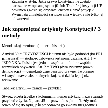
Zadania w stylu: 'Jakie prawo konstytucyjne zostało
naruszone w opisanej sytuacji?' lub 'Do której instytucji UE
powinien zgłosić się obywatel chcący złożyć petycję?'.
Wymagają umiejętności zastosowania wiedzy, a nie tylko jej
odtworzenia.
Jak zapamiętać artykuły Konstytucji? 3
metody
Metoda skojarzeniowa (numer = historia)
Artykuł 30 = TRZYDZIEŚCI lat temu nie było godności (bo PRL
ją naruszał) — godność człowieka jest nienaruszalna. Art. 1 =
JEDYNKA, Polska jest jedna i wspólna — 'dobro wspólne
wszystkich obywateli'. Art. 2 = TWO (dwa systemy: prawo i
demokracja) — demokratyczne państwo prawne. Tworzenie
własnych, nawet absurdalnych skojarzeń działa lepiej niż
wkuwanie.
Tabelka: artykuł — zasada — przykład
Stwórz prostą tabelkę z kolumnami: numer artykułu, nazwa zasady,
przykład z życia. Np. art. 45 — prawo do sądu — 'każdy może
odwołać się do sądu, jeśli pracodawca go zwolnił niezgodnie z