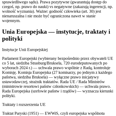
sprawiedliwego sądu). Prawa pozytywne (gwarantują dostęp do
czegoś, np. prawo do nauki) vs negatywne (zakazują ingerencji, np.
wolność wyznania). Ważne: godność człowieka (art. 30) jest
nienaruszalna i nie może być ograniczona nawet w stanie
wojennym.
Unia Europejska — instytucje, traktaty i
polityki
Instytucje Unii Europejskiej
Parlament Europejski (wybierany bezpośrednio przez obywateli UE
co 5 lat, siedziba Strasburg/Bruksela, 720 eurodeputowanych po
wyborach 2024 r.) — uchwala prawo wspólnie z Radą, kontroluje
Komisję. Komisja Europejska (27 komisarzy, po jednym z każdego
państwa, siedziba Bruksela) — wyłączne prawo inicjatywy
ustawodawczej, strażnik traktatów. Rada UE / Rada Ministrów
(ministrowie resortowi państw członkowskich) — uchwala prawo.
Rada Europejska (szefowie państw i rządów) — wyznacza kierunki
polityki.
Traktaty i rozszerzenia UE
Traktat Paryski (1951) — EWWiS, czyli europejska wspólnota