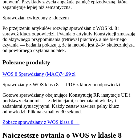
prawem'. Przykłady z życia angażują pamięć epizodyczną, która
zapamiętuje lepiej niż semantyczna.
Sprawdzian ćwiczebny z kluczem
Po przejrzeniu artykułów rozwiąż sprawdzian z WOS kl. 8 i
sprawdź klucz odpowiedzi. Pytania o artykuły Konstytucji zmuszają
do aktywnego przypominania (retrieval practice), a nie biernego
czytania — badania pokazują, że ta metoda jest 2–3× skuteczniejsza
od powtórnego czytania notatek.
Polecane produkty
WOS 8 Sprawdziany (MAC)
74.99
zł
Sprawdziany z WOS klasa 8 — PDF z kluczem odpowiedzi
Gotowe sprawdziany obejmujące Konstytucję RP, instytucje UE i
podstawy ekonomii — z definicjami, schematami władzy i
zadaniami sytuacyjnymi. Każdy zestaw zawiera pełny klucz
odpowiedzi. Plik na e-mail w 30 sekund.
Zobacz sprawdziany z WOS klasa 8 →
Najczęstsze pytania o WOS w klasie 8